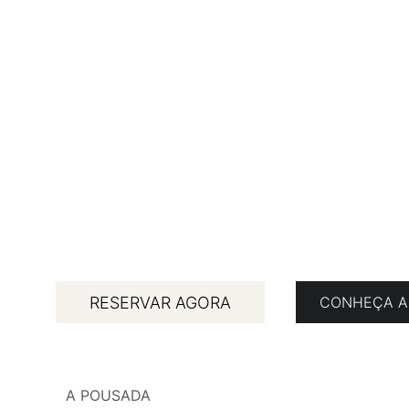
POUSADA PORTO DO RIO
CARAGUATATUBA · LITORAL NORTE · SP
Entre o rio, a
e o mar.
Pousada com piscina, jacuzzi e café da manhã.
RESERVAR AGORA
CONHEÇA A
A POUSADA